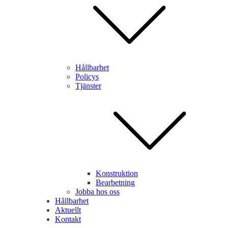
Hållbarhet
Policys
Tjänster
tt granska och enter-tangenten för besöka önskad sida. På enheter med p
Konstruktion
Bearbetning
Jobba hos oss
Hållbarhet
Aktuellt
Kontakt