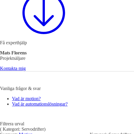
Mekatronik
Positionsvisare / Mätklockor
Pulsgivare / Encoders
Wire-moduler
Gäng- och borrenheter
Få experthjälp
Mats Florens
Projektsäljare
Kontakta mig
Vanliga frågor & svar
Motion
Linjärmotorer
Servodrifter
Roterande ställdon
Vad är motion?
Vad är automationslösningar?
Filtrera urval
(
Kategori:
Servodrifter
)