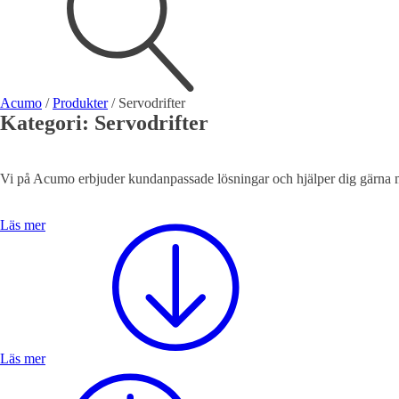
Visa allt
Se alla kategorier
Se alla produkter
Se alla leverantörer
Acumo
/
Produkter
/
Servodrifter
Kategori:
Servodrifter
Vi hjälper gärna till!
Teknisk support
Offertförfrågan
Vi på Acumo erbjuder kundanpassade lösningar och hjälper dig gärna med
Läs mer
Mekanik
Linjärenheter
Axelkopplingar
Kulskruvar
Skenstyrningar
Läs mer