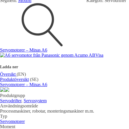
Segment:
Motion
Kategori:
Servodrifter
Mätning
Mätskalor
Räknare / Displayer
Givare
Maskinsäkerhet
Ljusridåer
Ljustorn
Varningsljud
Servomotorer – Minas A6
Varningsljus
Visa
Ladda ner
Översikt
(EN)
Produktöversikt
(SE)
Servomotorer – Minas A6
Produktgrupp
Servodrifter
,
Servosystem
Övrigt
Användningsområde
Kablage
ESD / Antistatutrustning
Profilsystem
Processmaskiner, robotar, monteringsmaskiner m.m.
Typ
Servomotorer
Moment