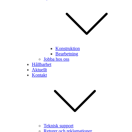
tt granska och enter-tangenten för besöka önskad sida. På enheter med p
Konstruktion
Bearbetning
Jobba hos oss
Hållbarhet
Aktuellt
Kontakt
Teknisk support
Returer och reklamationer