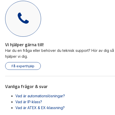
IP-klass
IP54
Temperaturspann
-20 till +66 °C
Diameter Ø
30 mm
Färg på lins
Gul, röd & grön
Ljuskälla
LED
Fäste
Vinkelfäste | Fot
Vi hjälper gärna till!
Montering
Vägg | Tak
Har du en fråga eller behöver du teknisk support? Hör av dig så
Ett modulärt ljustorn perfekt för indikering av all
hjälper vi dig.
typ av maskinstatus. Upp till 3 olika moduler.
Få experthjälp
Montering i vägg eller tak via vinkelfäste eller fot.
Visa produkt
Vanliga frågor & svar
Vad är automationslösningar?
Vad är IP-klass?
Vad är ATEX & EX-klassning?