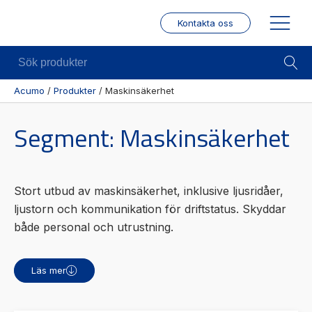
Kontakta oss
Sök
produkter
Acumo
/
Produkter
/
Maskinsäkerhet
Visa allt
Mekanik
Mek
Segment:
Maskinsäkerhet
Se alla
Linjärenheter
Posit
kategorier
/ Mä
Axelkopplingar
Se alla
Puls
Kulskruvar
Stort utbud av maskinsäkerhet, inklusive ljusridåer,
produkter
/
Skenstyrningar
ljustorn och kommunikation för driftstatus. Skyddar
Enco
Se alla
både personal och utrustning.
leverantörer
Wire
modu
Läs mer
Gäng
borr