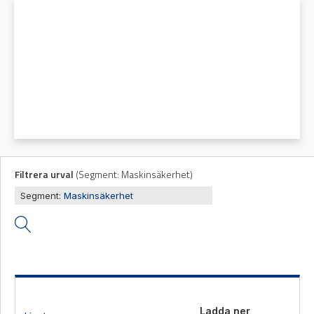
Mas
Mätning
Ljusr
Vi hjälper gärna
Mätskalor
till!
Ljust
Räknare
Varn
Teknisk
/
Varni
support
Displayer
Givare
Offertförfrågan
Filtrera urval
(
Segment:
Maskinsäkerhet
)
Segment:
Maskinsäkerhet
Ladda ner