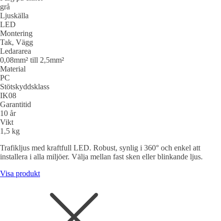
grå
Ljuskälla
LED
Montering
Tak, Vägg
Ledararea
0,08mm² till 2,5mm²
Material
PC
Stötskyddsklass
IK08
Garantitid
10 år
Vikt
1,5 kg
Trafikljus med kraftfull LED. Robust, synlig i 360° och enkel att
installera i alla miljöer. Välja mellan fast sken eller blinkande ljus.
Visa produkt