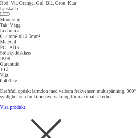
Röd, Vit, Orange, Gul, Blå, Grön, Klar
Ljuskälla
LED
Montering
Tak, Vägg
Ledararea
0,14mm² till 2,5mm²
Material
PC | ABS
Stötskyddsklass
IK08
Garantitid
10 år
Vikt
0,400 kg
Kraftfull optiskt larmdon med valbara frekvenser, multispänning, 360°
synlighet och funktionsövervakning för maximal säkerhet.
Visa produkt