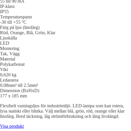
55 till 90 mA
IP-klass
IP55
Temperaturspann
-30 till +55 °C
Färg på ljus (linsfärg)
Röd, Orange, Blå, Grön, Klar
Ljuskälla
LED
Montering
Tak, Vägg
Material
Polykarbonat
Vikt
0,620 kg
Ledararea
0.08mm² till 2.5mm²
Dimension (BxHxD)
177 x 185 mm
Flexibelt varningsljus för industrimiljö. LED-lampa som kan rotera,
lysa statiskt eller blinka. Välj mellan blå, grön, röd, orange eller klar
linsfärg. Bred täckning, låg strömförbrukning och lång livslängd.
Visa produkt