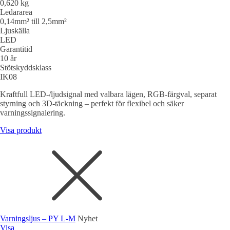
0,620 kg
Ledararea
0,14mm² till 2,5mm²
Ljuskälla
LED
Garantitid
10 år
Stötskyddsklass
IK08
Kraftfull LED-/ljudsignal med valbara lägen, RGB-färgval, separat
styrning och 3D-täckning – perfekt för flexibel och säker
varningssignalering.
Visa produkt
Varningsljus – PY L-M
Nyhet
Visa