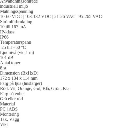
Användningsområde
industriell miljö
Matningsspänning
10-60 VDC | 108-132 VDC | 21-26 VAC | 95-265 VAC
Strömförbrukning
10 till 167 mA
IP-klass
IP66
Temperaturspann
-25 till +50 °C
Ljudnivå (vid 1 m)
101 dB
Antal toner
8 st
Dimension (BxHxD)
172 x 134 x 114 mm
Färg på ljus (linsfärger)
Röd, Vit, Orange, Gul, Blå, Grön, Klar
Färg på enhet
Grå eller röd
Material
PC | ABS
Montering
Tak, Vägg
Vikt