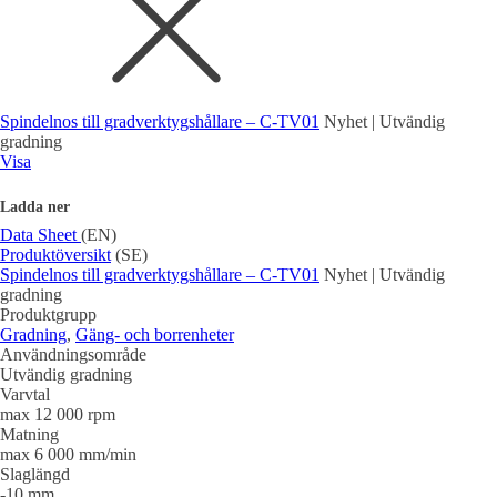
Spindelnos till gradverktygshållare – C-TV01
Nyhet | Utvändig
gradning
Visa
Ladda ner
Data Sheet
(EN)
Produktöversikt
(SE)
Spindelnos till gradverktygshållare – C-TV01
Nyhet | Utvändig
gradning
Produktgrupp
Gradning
,
Gäng- och borrenheter
Användningsområde
Utvändig gradning
Varvtal
max 12 000 rpm
Matning
max 6 000 mm/min
Slaglängd
-10 mm