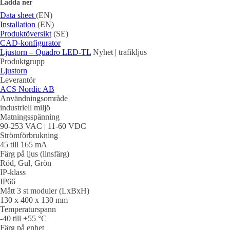
Ladda ner
Data sheet
(EN)
Installation
(EN)
Produktöversikt
(SE)
CAD-konfigurator
Ljustorn – Quadro LED-TL
Nyhet | trafikljus
Produktgrupp
Ljustorn
Leverantör
ACS Nordic AB
Användningsområde
industriell miljö
Matningsspänning
90-253 VAC | 11-60 VDC
Strömförbrukning
45 till 165 mA
Färg på ljus (linsfärg)
Röd, Gul, Grön
IP-klass
IP66
Mått 3 st moduler (LxBxH)
130 x 400 x 130 mm
Temperaturspann
-40 till +55 °C
Färg på enhet