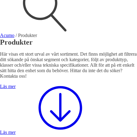
Visa allt
Se alla kategorier
Se alla produkter
Se alla leverantörer
Acumo
/
Produkter
Produkter
Vi hjälper gärna till!
Teknisk support
Här visas ett stort urval av vårt sortiment. Det finns möjlighet att filtrera
Offertförfrågan
ditt sökande på önskat segment och kategorier, följt av produkttyp,
klasser och/eller vissa tekniska specifikationer. Allt för att på ett enkelt
sätt hitta den enhet som du behöver. Hittar du inte det du söker?
Kontakta oss!
Läs mer
Mekanik
Linjärenheter
Axelkopplingar
Kulskruvar
Skenstyrningar
Läs mer