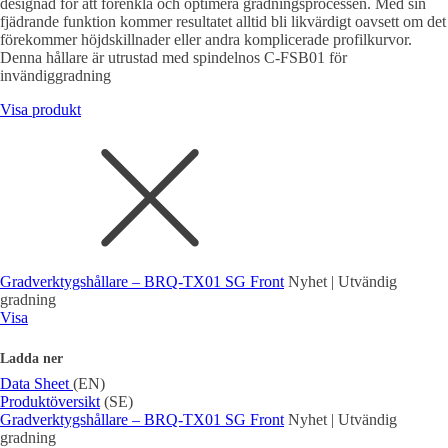
designad för att förenkla och optimera gradningsprocessen. Med sin
fjädrande funktion kommer resultatet alltid bli likvärdigt oavsett om det
förekommer höjdskillnader eller andra komplicerade profilkurvor.
Denna hållare är utrustad med spindelnos C-FSB01 för
invändiggradning
Visa produkt
Gradverktygshållare – BRQ-TX01 SG Front
Nyhet | Utvändig
gradning
Visa
Ladda ner
Data Sheet
(EN)
Produktöversikt
(SE)
Gradverktygshållare – BRQ-TX01 SG Front
Nyhet | Utvändig
gradning