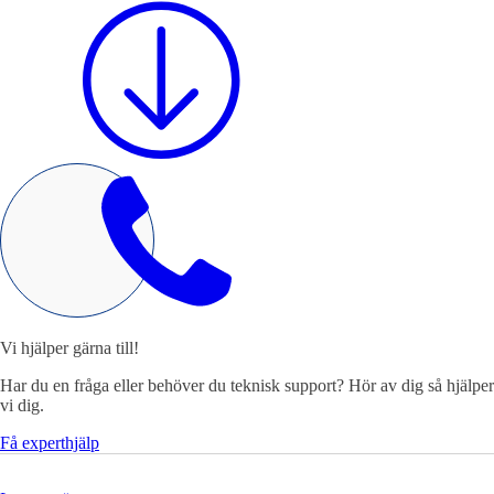
Mekatronik
Positionsvisare / Mätklockor
Pulsgivare / Encoders
Wire-moduler
Gäng- och borrenheter
Motion
Vi hjälper gärna till!
Linjärmotorer
Servodrifter
Roterande ställdon
Har du en fråga eller behöver du teknisk support? Hör av dig så hjälper
vi dig.
Få experthjälp