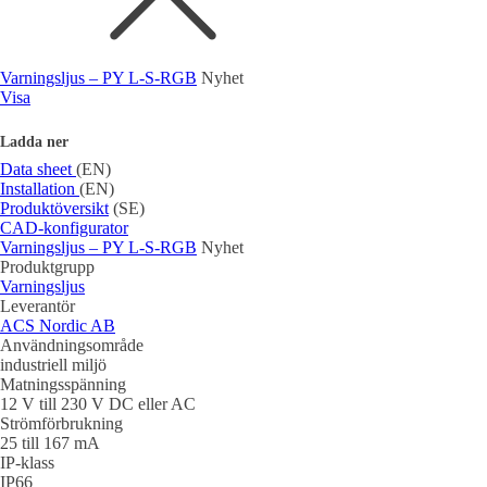
Varningsljus – PY L-S-RGB
Nyhet
Visa
Ladda ner
Data sheet
(EN)
Installation
(EN)
Produktöversikt
(SE)
CAD-konfigurator
Varningsljus – PY L-S-RGB
Nyhet
Produktgrupp
Varningsljus
Leverantör
ACS Nordic AB
Användningsområde
industriell miljö
Matningsspänning
12 V till 230 V DC eller AC
Strömförbrukning
25 till 167 mA
IP-klass
IP66