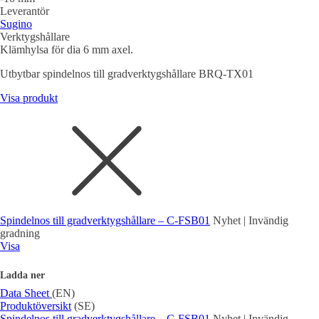
Leverantör
Sugino
Verktygshållare
Klämhylsa för dia 6 mm axel.
Utbytbar spindelnos till gradverktygshållare BRQ-TX01
Visa produkt
Spindelnos till gradverktygshållare – C-FSB01
Nyhet | Invändig
gradning
Visa
Ladda ner
Data Sheet
(EN)
Produktöversikt
(SE)
Spindelnos till gradverktygshållare – C-FSB01
Nyhet | Invändig