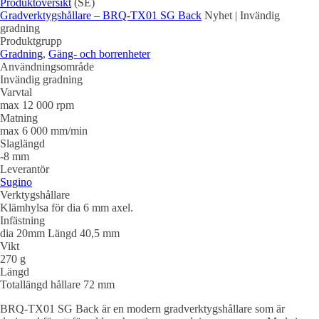
Produktöversikt
(SE)
Gradverktygshållare – BRQ-TX01 SG Back
Nyhet | Invändig
gradning
Produktgrupp
Gradning
,
Gäng- och borrenheter
Användningsområde
Invändig gradning
Varvtal
max 12 000 rpm
Matning
max 6 000 mm/min
Slaglängd
-8 mm
Leverantör
Sugino
Verktygshållare
Klämhylsa för dia 6 mm axel.
Infästning
dia 20mm Längd 40,5 mm
Vikt
270 g
Längd
Totallängd hållare 72 mm
BRQ-TX01 SG Back är en modern gradverktygshållare som är