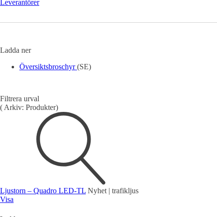
Leverantörer
Mätning
Mätskalor
Räknare / Displayer
Givare
Ladda ner
Maskinsäkerhet
Översiktsbroschyr
(SE)
Ljusridåer
Ljustorn
Varningsljud
Varningsljus
Filtrera urval
(
Arkiv:
Produkter
)
Övrigt
Kablage
ESD / Antistatutrustning
Profilsystem
Ljustorn – Quadro LED-TL
Nyhet | trafikljus
Visa