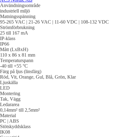
Användningsområde
industriell miljö
Matningsspänning
95-265 VAC | 21-26 VAC | 11-60 VDC | 108-132 VDC
Strömförbrukning
25 till 167 mA
IP-klass
IP66
Mått (LxBxH)
110 x 86 x 81 mm
Temperaturspann
-40 till +55 °C
Färg på ljus (linsfärg)
Röd, Vit, Orange, Gul, Blå, Grön, Klar
Ljuskälla
LED
Montering
Tak, Vägg
Ledararea
0,14mm² till 2,5mm²
Material
PC | ABS
Stötskyddsklass
IK08