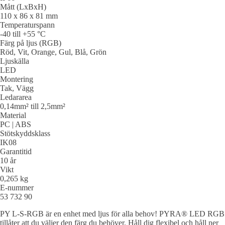
Mått (LxBxH)
110 x 86 x 81 mm
Temperaturspann
-40 till +55 °C
Färg på ljus (RGB)
Röd, Vit, Orange, Gul, Blå, Grön
Ljuskälla
LED
Montering
Tak, Vägg
Ledararea
0,14mm² till 2,5mm²
Material
PC | ABS
Stötskyddsklass
IK08
Garantitid
10 år
Vikt
0,265 kg
E-nummer
53 732 90
PY L-S-RGB är en enhet med ljus för alla behov! PYRA® LED RGB
tillåter att du väljer den färg du behöver. Håll dig flexibel och håll ner